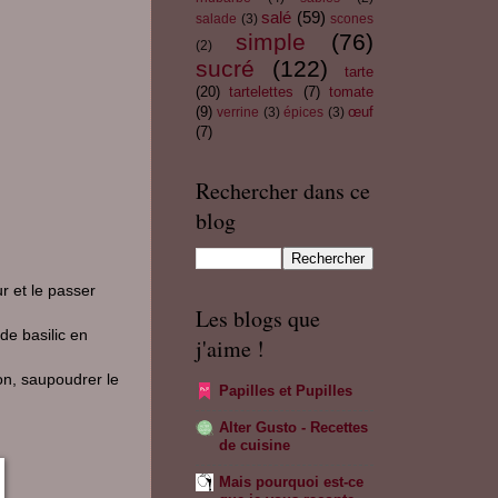
salé
(59)
salade
(3)
scones
simple
(76)
(2)
sucré
(122)
tarte
(20)
tartelettes
(7)
tomate
(9)
œuf
verrine
(3)
épices
(3)
(7)
Rechercher dans ce
blog
r et le passer
Les blogs que
de basilic en
j'aime !
ron, saupoudrer le
Papilles et Pupilles
Alter Gusto - Recettes
de cuisine
Mais pourquoi est-ce