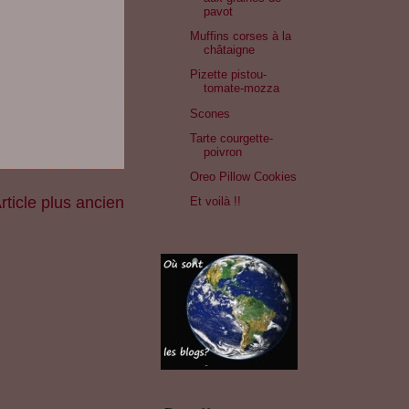
pavot
Muffins corses à la
châtaigne
Pizette pistou-
tomate-mozza
Scones
Tarte courgette-
poivron
Oreo Pillow Cookies
rticle plus ancien
Et voilà !!