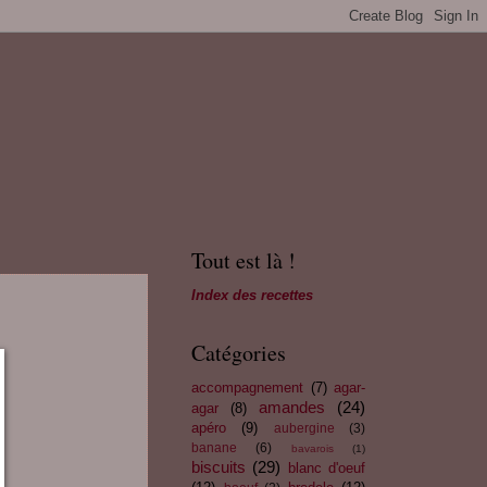
Tout est là !
Index des recettes
Catégories
accompagnement
(7)
agar-
amandes
(24)
agar
(8)
apéro
(9)
aubergine
(3)
banane
(6)
bavarois
(1)
biscuits
(29)
blanc d'oeuf