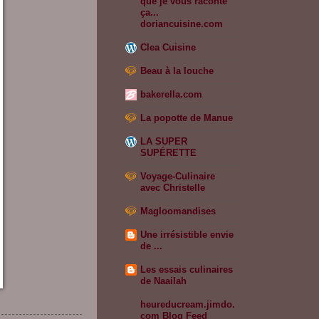
que je vous raconte
ça...
doriancuisine.com
Clea Cuisine
Beau à la louche
bakerella.com
La popotte de Manue
LA SUPER
SUPÉRETTE
Voyage-Culinaire
avec Christelle
Magloomandises
Une irrésistible envie
de ...
Les essais culinaires
de Naailah
heureducream.jimdo.
com Blog Feed