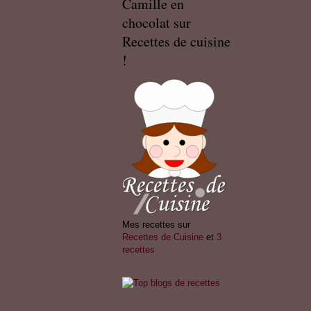
Camille en
chocolat sur
Recettes de cuisine
!
Mes recettes sur
Recettes de Cuisine
et
3
recettes