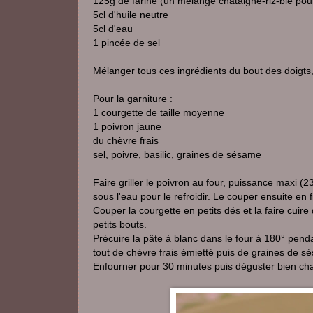
125g de farine (un mélange châtaigne-riz-blé pou
5cl d'huile neutre
5cl d'eau
1 pincée de sel
Mélanger tous ces ingrédients du bout des doigts, 
Pour la garniture :
1 courgette de taille moyenne
1 poivron jaune
du chèvre frais
sel, poivre, basilic, graines de sésame
Faire griller le poivron au four, puissance maxi (2
sous l'eau pour le refroidir. Le couper ensuite en 
Couper la courgette en petits dés et la faire cuire
petits bouts.
Précuire la pâte à blanc dans le four à 180° penda
tout de chèvre frais émietté puis de graines de s
Enfourner pour 30 minutes puis déguster bien cha