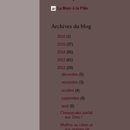
La Main à la Pâte
Archives du blog
►
2016
(1)
►
2015
(37)
►
2014
(56)
►
2013
(61)
▼
2012
(29)
►
décembre
(5)
►
novembre
(3)
►
octobre
(4)
►
septembre
(9)
▼
août
(8)
Cheesecake parfait
aux Oreo !
Muffins au citron et
aux graines de