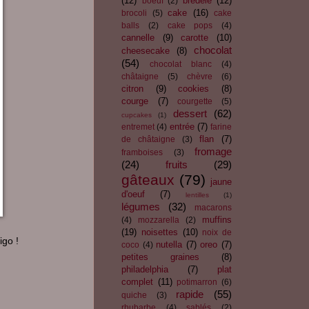
(12)
bredele
(12)
boeuf
(2)
cake
(16)
brocoli
(5)
cake
balls
(2)
cake pops
(4)
cannelle
(9)
carotte
(10)
chocolat
cheesecake
(8)
(54)
chocolat blanc
(4)
châtaigne
(5)
chèvre
(6)
citron
(9)
cookies
(8)
courge
(7)
courgette
(5)
dessert
(62)
cupcakes
(1)
entrée
(7)
entremet
(4)
farine
flan
(7)
de châtaigne
(3)
fromage
framboises
(3)
(24)
fruits
(29)
gâteaux
(79)
jaune
d'oeuf
(7)
lentilles
(1)
légumes
(32)
macarons
muffins
(4)
mozzarella
(2)
(19)
noisettes
(10)
noix de
igo !
nutella
(7)
oreo
(7)
coco
(4)
petites graines
(8)
philadelphia
(7)
plat
complet
(11)
potimarron
(6)
rapide
(55)
quiche
(3)
rhubarbe
(4)
sablés
(2)